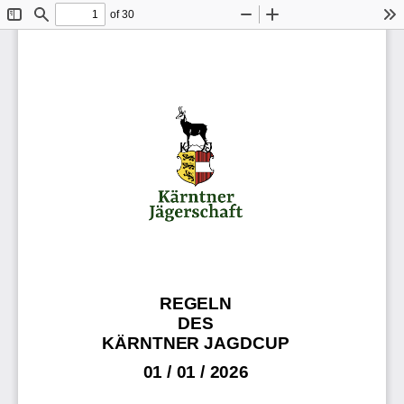
of 30
Toggle
Find
Zoom
Zoom
To
Sidebar
Out
In
REGELN  
DES
KÄRNTNER JAGDCUP
01 / 01 / 2026