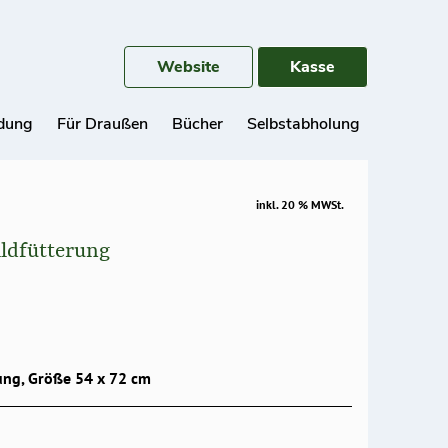
Website
Kasse
idung
Für Draußen
Bücher
Selbstabholung
inkl. 20 % MWSt.
ildfütterung
ung, Größe 54 x 72 cm